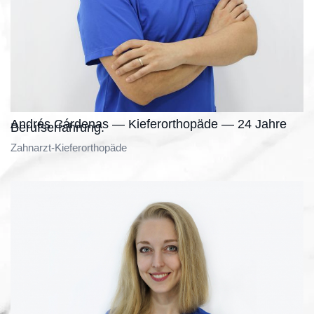
Andrés Cárdenas — Kieferorthopäde — 24 Jahre
Berufserfahrung.
Zahnarzt-Kieferorthopäde