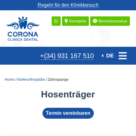
Regeln für den Klinikbesuch
Kontakte
Betriebsmodus
+(34) 931 167 510
DE
Home
/
Kieferorthopädie
/ Zahnspange
Hosenträger
Termin vereinbaren