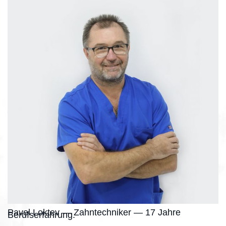
Pavel Loktev — Zahntechniker — 17 Jahre
Berufserfahrung.