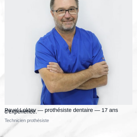
Pavel Loktev — prothésiste dentaire — 17 ans
d'expérience.
Technicien prothésiste