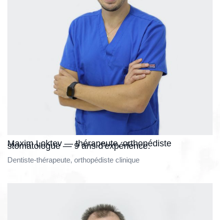
Maxim Loktev — thérapeute, orthopédiste
stomatologue — 9 ans d'expérience.
Dentiste-thérapeute, orthopédiste clinique