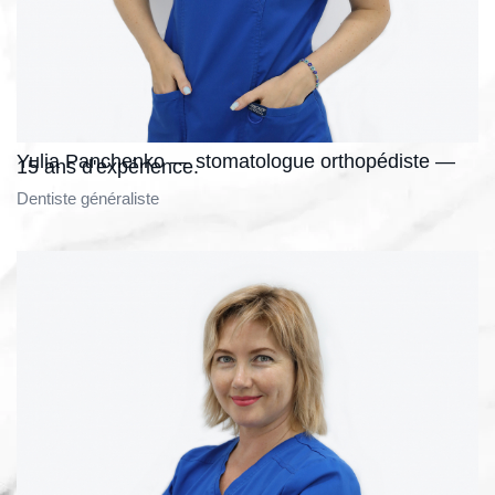
Yulia Panchenko — stomatologue orthopédiste —
15 ans d'expérience.
Dentiste généraliste