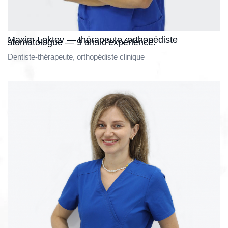
Maxim Loktev — thérapeute, orthopédiste
stomatologue — 9 ans d'expérience.
Dentiste-thérapeute, orthopédiste clinique