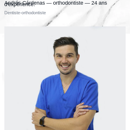
Andrés Cárdenas — orthodontiste — 24 ans
d'expérience.
Dentiste-orthodontiste