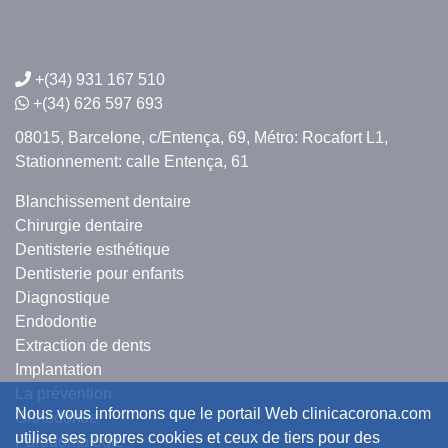
+(34) 931 167 510
+(34) 626 597 693
08015, Barcelone,
c/Entença, 69,
Métro: Rocafort L1,
Stationnement: calle Entença, 61
Blanchissement dentaire
Chirurgie dentaire
Dentisterie esthétique
Dentisterie pour enfants
Diagnostique
Endodontie
Extraction de dents
Implantation
La prévention
Nous vous informons que le portail Web clinicacorona.com
Orthodontie
utilise ses propres cookies et ceux de tiers pour des
Parodontologie