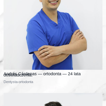
Andrés Cárdenas — ortodonta — 24 lata
doświadczenia.
Dentysta-ortodonta