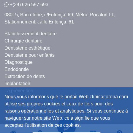
+(34) 626 597 693
08015, Barcelone,
c/Entença, 69,
Métro: Rocafort L1,
Stationnement: calle Entença, 61
Blanchissement dentaire
Chirurgie dentaire
Dentisterie esthétique
Dentisterie pour enfants
Diagnostique
Endodontie
Extraction de dents
Implantation
La prévention
Nous vous informons que le portail Web clinicacorona.com
Orthodontie
utilise ses propres cookies et ceux de tiers pour des
Parodontologie
raisons opérationnelles et analytiques. Si vous continuez à
Prothèses dentaires
naviguer sur notre site Web, cela signifie que vous
traitement des caries
acceptez l'utilisation de ces cookies.