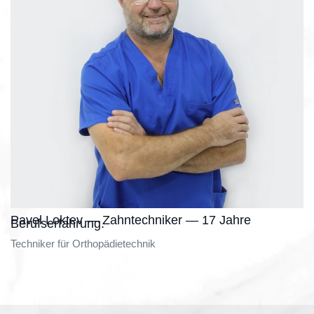
Pavel Loktev — Zahntechniker — 17 Jahre
Berufserfahrung.
Techniker für Orthopädietechnik