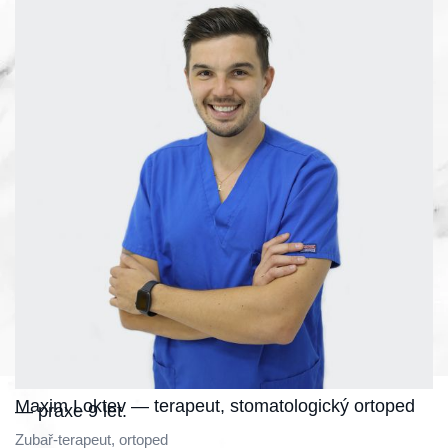
Maxim Loktev — terapeut, stomatologický ortoped
— praxe 9 let.
Zubař-terapeut, ortoped