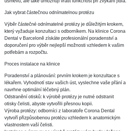
úsměvu, ale také umožňují vrátit funkčnost při žvýkání jídla.
Jak vybrat částečnou odnímatelnou protézu
Výběr částečné odnímatelné protézy je důležitým krokem,
který vyžaduje konzultaci s odborníkem. Na klinice Corona
Dental v Barceloně získáte profesionální poradenství a
doporučení pro výběr nejlepší možnosti vzhledem k vašim
potřebám a rozpočtu.
Proces instalace na klinice
Poradenství a plánování: prvním krokem je konzultace s
lékařem. Vyhodnotí stav vašich úst, vyslechne vaše přání a
navrhne optimální léčebný plán.
Odstranění otisků: k výrobě protézy je nutné odstranit
otisky čelisti, abyste vytvořili přesnou kopii.
Výroba protézy: odborníci z laboratoře Corona Dental
vytvoří přizpůsobenou protézu vzhledem k anatomickým
vlastnostem vaší čelisti.