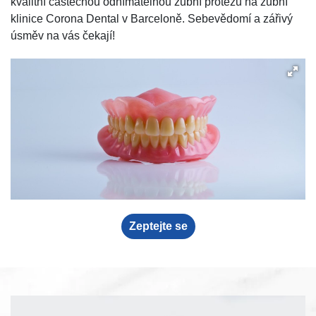
kvalitní částečnou odnímatelnou zubní protézu na zubní
klinice Corona Dental v Barceloně. Sebevědomí a zářivý
úsměv na vás čekají!
Zeptejte se