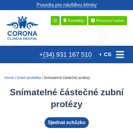
Pravidla pro návštěvu kliniky
Kontakty
Provozní režim
+(34) 931 167 510
CS
Home
/
Zubní protetika
/ Snímatelné částečné protézy
Snímatelné částečné zubní
protézy
Sjednat schůzku