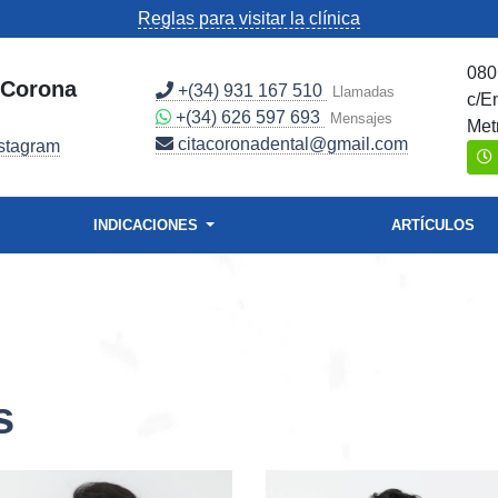
Reglas para visitar la clínica
080
l Corona
+(34) 931 167 510
Llamadas
c/E
+(34) 626 597 693
Mensajes
Met
citacoronadental@gmail.com
stagram
INDICACIONES
ARTÍCULOS
s