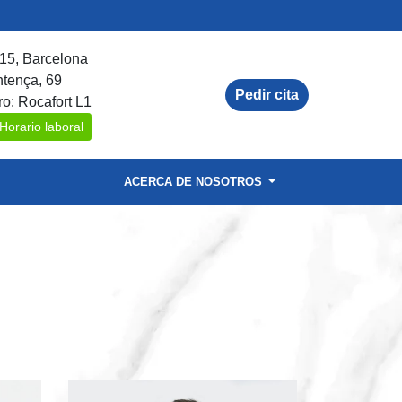
15, Barcelona
ntença, 69
Pedir cita
ro: Rocafort L1
Horario laboral
ACERCA DE NOSOTROS