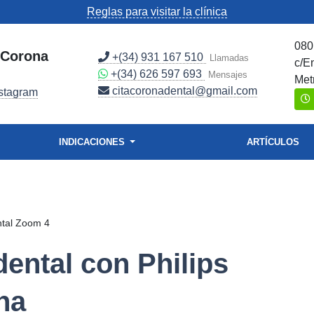
Reglas para visitar la clínica
080
l Corona
+(34) 931 167 510
Llamadas
c/E
+(34) 626 597 693
Mensajes
Met
citacoronadental@gmail.com
stagram
INDICACIONES
ARTÍCULOS
ntal Zoom 4
ental con Philips
na