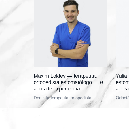
Maxim Loktev — terapeuta,
Yuli
ortopedista estomatólogo — 9
estom
años de experiencia.
años 
Dentista-terapeuta, ortopedista
Odontó