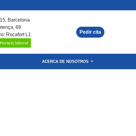
15, Barcelona
ntença, 69
Pedir cita
ro: Rocafort L1
Horario laboral
ACERCA DE NOSOTROS