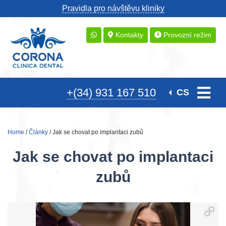
Pravidla pro návštěvu kliniky
Kontakty
Provozní režim
+(34) 931 167 510
CS
Home
/
Články
/ Jak se chovat po implantaci zubů
Jak se chovat po implantaci
zubů