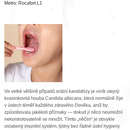
Metro: Rocafort L1
Ve velké většině případů orální kandidózy je viník stejný:
kvasinkovitá houba Candida albicans, která normálně žije
v ústech téměř každého zdravého člověka, aniž by
způsobovala jakékoli příznaky — dokud jí něco neumožní
nekontrolovatelně se množit. Tímto „něčím“ je obvykle
oslabený imunitní systém, týdny bez řádné ústní hygieny