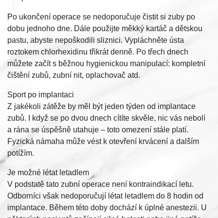
Po ukončení operace se nedoporučuje čistit si zuby po
dobu jednoho dne. Dále použijte měkký kartáč a dětskou
pastu, abyste nepoškodili sliznici. Vypláchněte ústa
roztokem chlorhexidinu třikrát denně. Po třech dnech
můžete začít s běžnou hygienickou manipulací: kompletní
čištění zubů, zubní nit, oplachovač atd.
Sport po implantaci
Z jakékoli zátěže by měl být jeden týden od implantace
zubů. I když se po dvou dnech cítíte skvěle, nic vás nebolí
a rána se úspěšně utahuje – toto omezení stále platí.
Fyzická námaha může vést k otevření krvácení a dalším
potížím.
Je možné létat letadlem
V podstatě tato zubní operace není kontraindikací letu.
Odborníci však nedoporučují létat letadlem do 8 hodin od
implantace. Během této doby dochází k úplné anestezii. U