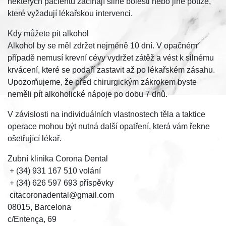
některých pacientů začínají silné bolesti nebo jiné potíže,
které vyžadují lékařskou intervenci.
Kdy můžete pít alkohol
Alkohol by se měl zdržet nejméně 10 dní. V opačném
případě nemusí krevní cévy vydržet zátěž a vést k silnému
krvácení, které se podaří zastavit až po lékařském zásahu.
Upozorňujeme, že před chirurgickým zákrokem byste
neměli pít alkoholické nápoje po dobu 7 dnů.
V závislosti na individuálních vlastnostech těla a taktice
operace mohou být nutná další opatření, která vám řekne
ošetřující lékař.
Zubní klinika Corona Dental
+ (34) 931 167 510 volání
+ (34) 626 597 693 příspěvky
citacoronadental@gmail.com
08015, Barcelona
c/Entença, 69