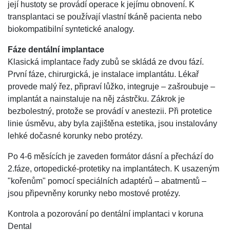
její hustoty se provádí operace k jejímu obnovení. K
transplantaci se používají vlastní tkáně pacienta nebo
biokompatibilní syntetické analogy.
Fáze dentální implantace
Klasická implantace řady zubů se skládá ze dvou fází.
První fáze, chirurgická, je instalace implantátu. Lékař
provede malý řez, připraví lůžko, integruje – zašroubuje –
implantát a nainstaluje na něj zástrčku. Zákrok je
bezbolestný, protože se provádí v anestezii. Při protetice
linie úsměvu, aby byla zajištěna estetika, jsou instalovány
lehké dočasné korunky nebo protézy.
Po 4-6 měsících je zaveden formátor dásní a přechází do
2.fáze, ortopedické-protetiky na implantátech. K usazeným
"kořenům" pomocí speciálních adaptérů – abatmentů –
jsou připevněny korunky nebo mostové protézy.
Kontrola a pozorování po dentální implantaci v koruna
Dental