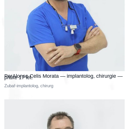
PerAlonso Celis Morata — implantolog, chirurgie —
praxe 17 let.
Zubař-implantolog, chirurg