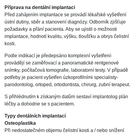
Příprava na dentální implantaci
Před zahájením implantace se provádí lékařské vyšetření
ústní dutiny, sběr a stanovení diagnózy. Odborník zjišťuje
požadavky a přání pacienta. Aby se ujistil o možnosti
implantace, hodnotí kvalitu, výšku, tloušťku a obrys čelistní
kosti.
Podle indikací je předepsáno komplexní vyšetření-
provádějí se zaměřovací a panoramatické rentgenové
snímky, počítačová tomografie, laboratorní testy. V případě
potřeby je pacient vyšetřen úzkoprofilními specialisty-
parodontolog, ortoped, ortodontista, chirurg, zubní terapeut.
S přihlédnutím k získaným datům sestaví implantolog plán
léčby a dohodne se s pacientem.
Typy dentálních implantací
Osteoplastika
Při nedostatečném objemu čelistní kosti a / nebo snížení