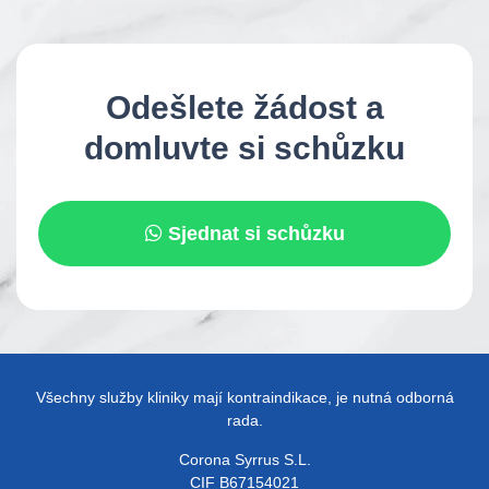
Odešlete žádost a
domluvte si schůzku
Sjednat si schůzku
Všechny služby kliniky mají kontraindikace, je nutná odborná
rada.
Corona Syrrus S.L.
CIF B67154021