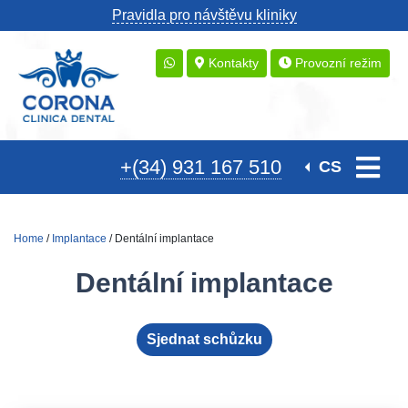
Pravidla pro návštěvu kliniky
Kontakty
Provozní režim
+(34) 931 167 510
CS
Home
/
Implantace
/ Dentální implantace
Dentální implantace
Sjednat schůzku