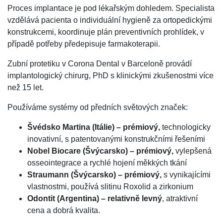
Proces implantace je pod lékařským dohledem. Specialista
vzdělává pacienta o individuální hygieně za ortopedickými
konstrukcemi, koordinuje plán preventivních prohlídek, v
případě potřeby předepisuje farmakoterapii.
Zubní protetiku v Corona Dental v Barceloně provádí
implantologický chirurg, PhD s klinickými zkušenostmi více
než 15 let.
Používáme systémy od předních světových značek:
Švédsko Martina (Itálie) – prémiový,
technologicky
inovativní, s patentovanými konstrukčními řešeními
Nobel Biocare (Švýcarsko) – prémiový,
vylepšená
osseointegrace a rychlé hojení měkkých tkání
Straumann (Švýcarsko) – prémiový,
s vynikajícími
vlastnostmi, používá slitinu Roxolid a zirkonium
Odontit (Argentina) – relativně levný
, atraktivní
cena a dobrá kvalita.