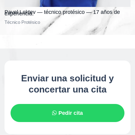
Pavel Loktev — técnico protésico — 17 años de
experiencia.
Técnico Protésico
Enviar una solicitud y
concertar una cita
Pedir cita