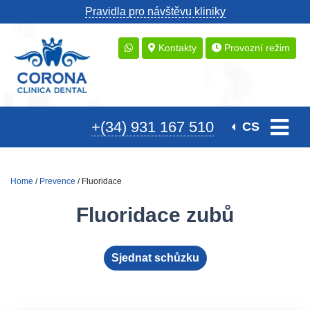
Pravidla pro návštěvu kliniky
Kontakty
Provozní režim
+(34) 931 167 510
CS
Home
/
Prevence
/ Fluoridace
Fluoridace zubů
Sjednat schůzku