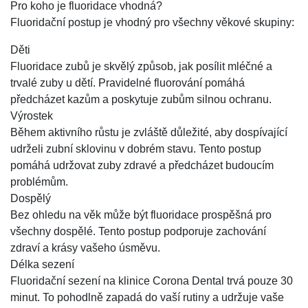
Pro koho je fluoridace vhodná?
Fluoridační postup je vhodný pro všechny věkové skupiny:
Děti
Fluoridace zubů je skvělý způsob, jak posílit mléčné a
trvalé zuby u dětí. Pravidelné fluorování pomáhá
předcházet kazům a poskytuje zubům silnou ochranu.
Výrostek
Během aktivního růstu je zvláště důležité, aby dospívající
udrželi zubní sklovinu v dobrém stavu. Tento postup
pomáhá udržovat zuby zdravé a předcházet budoucím
problémům.
Dospělý
Bez ohledu na věk může být fluoridace prospěšná pro
všechny dospělé. Tento postup podporuje zachování
zdraví a krásy vašeho úsměvu.
Délka sezení
Fluoridační sezení na klinice Corona Dental trvá pouze 30
minut. To pohodlně zapadá do vaší rutiny a udržuje vaše