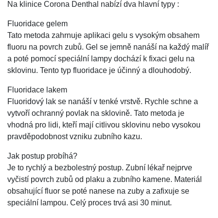
Na klinice Corona Denthal nabízí dva hlavní typy :
Fluoridace gelem
Tato metoda zahrnuje aplikaci gelu s vysokým obsahem
fluoru na povrch zubů. Gel se jemně nanáší na každý malíř
a poté pomocí speciální lampy dochází k fixaci gelu na
sklovinu. Tento typ fluoridace je účinný a dlouhodobý.
Fluoridace lakem
Fluoridový lak se nanáší v tenké vrstvě. Rychle schne a
vytvoří ochranný povlak na sklovině. Tato metoda je
vhodná pro lidi, kteří mají citlivou sklovinu nebo vysokou
pravděpodobnost vzniku zubního kazu.
Jak postup probíhá?
Je to rychlý a bezbolestný postup. Zubní lékař nejprve
vyčistí povrch zubů od plaku a zubního kamene. Materiál
obsahující fluor se poté nanese na zuby a zafixuje se
speciální lampou. Celý proces trvá asi 30 minut.