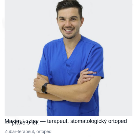
Maxim Loktev — terapeut, stomatologický ortoped
— praxe 9 let.
Zubař-terapeut, ortoped