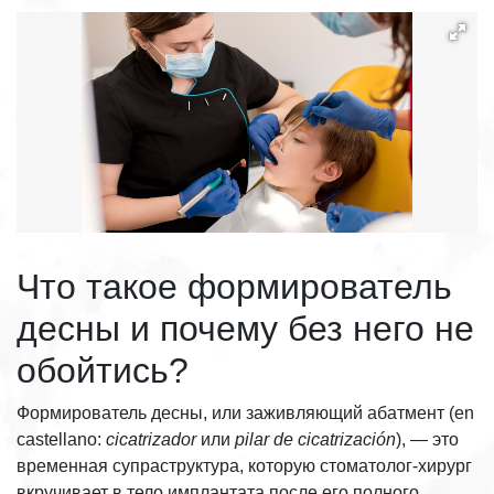
Что такое формирователь
десны и почему без него не
обойтись?
Формирователь десны, или заживляющий абатмент (en
castellano:
cicatrizador
или
pilar de cicatrización
), — это
временная супраструктура, которую стоматолог-хирург
вкручивает в тело имплантата после его полного