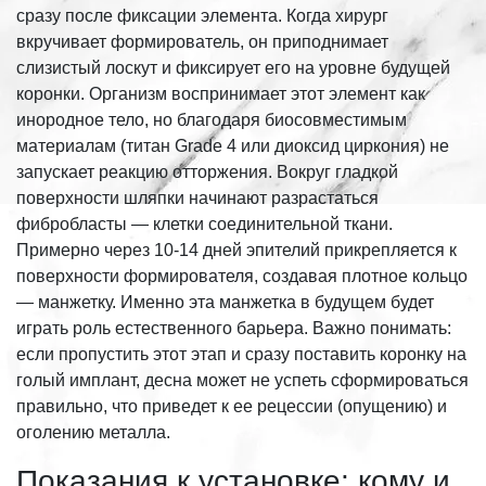
сразу после фиксации элемента. Когда хирург
вкручивает формирователь, он приподнимает
слизистый лоскут и фиксирует его на уровне будущей
коронки. Организм воспринимает этот элемент как
инородное тело, но благодаря биосовместимым
материалам (титан Grade 4 или диоксид циркония) не
запускает реакцию отторжения. Вокруг гладкой
поверхности шляпки начинают разрастаться
фибробласты — клетки соединительной ткани.
Примерно через 10-14 дней эпителий прикрепляется к
поверхности формирователя, создавая плотное кольцо
— манжетку. Именно эта манжетка в будущем будет
играть роль естественного барьера. Важно понимать:
если пропустить этот этап и сразу поставить коронку на
голый имплант, десна может не успеть сформироваться
правильно, что приведет к ее рецессии (опущению) и
оголению металла.
Показания к установке: кому и