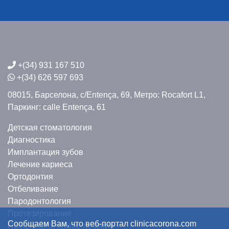
+(34) 931 167 510
+(34) 626 597 693
08015, Барселона,
c/Entença, 69,
Метро: Rocafort L1,
Паркинг: calle Entença, 61
Детская стоматология
Диагностика
Имплантация зубов
Лечение кариеса
Ортодонтия
Отбеливание
Пародонтология
Протезирование
Сообщаем Вам, что веб-портал clinicacorona.com
Профилактическое лечение