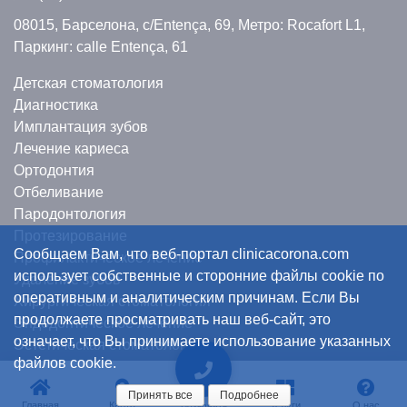
08015, Барселона,
c/Entença, 69,
Метро: Rocafort L1,
Паркинг: calle Entença, 61
Детская стоматология
Диагностика
Имплантация зубов
Лечение кариеса
Ортодонтия
Отбеливание
Пародонтология
Протезирование
Сообщаем Вам, что веб-портал clinicacorona.com
Профилактическое лечение
использует собственные и сторонние файлы cookie по
Удаление зубов
оперативным и аналитическим причинам. Если Вы
Хирургическая стоматология
продолжаете просматривать наш веб-сайт, это
Эндодонтическое лечение
означает, что Вы принимаете использование указанных
Эстетическая стоматология
файлов cookie.
Принять все
Подробнее
Главная
Карта
Услуги
О нас
Позвонить