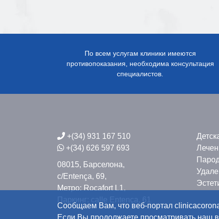
По всем услугам клиники имеются
противопоказания, необходима консультация
специалистов.
+(34) 931 167 510
Детск
+(34) 626 597 693
Лечен
Парод
08015, Барселона,
Удале
c/Entença, 69,
Эстет
Метро: Rocafort L1,
Паркинг: calle Entença, 61
Сообщаем Вам, что веб-портал clinicacoro
Если Вы продолжаете просматривать наш ве