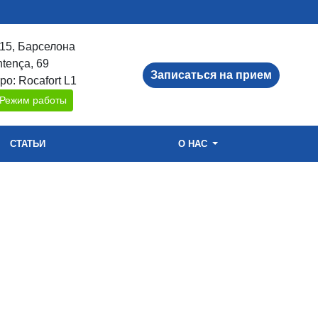
15, Барселона
ntença, 69
Записаться на прием
ро: Rocafort L1
Режим работы
СТАТЬИ
О НАС