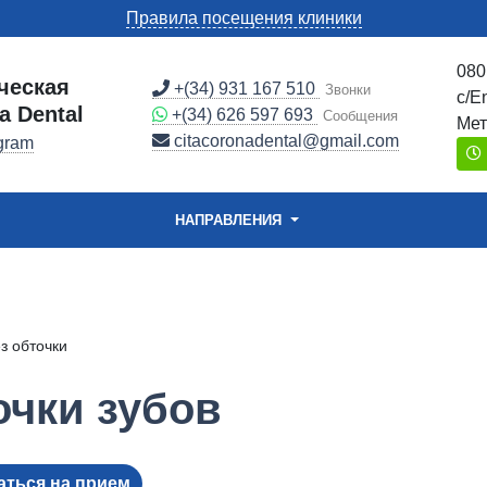
Правила посещения клиники
080
ческая
+(34) 931 167 510
Звонки
c/E
a Dental
+(34) 626 597 693
Сообщения
Мет
citacoronadental@gmail.com
gram
НАПРАВЛЕНИЯ
з обточки
очки зубов
аться на прием