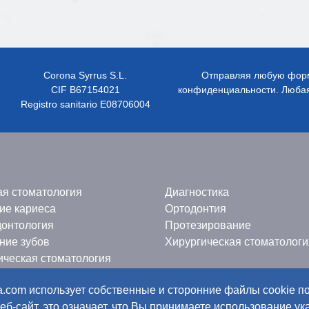
Corona Syrrus S.L.
Отправляя любую форму
CIF B67154021
конфиденциальности. Любая
Registro sanitario E08706004
ая стоматология
Диагностика
ие кариеса
Ортодонтия
онтология
Протезирование
ние зубов
Хирургическая стоматологи
ическая стоматология
na.com использует собственные и сторонние файлы cookie 
б-сайт, это означает, что Вы принимаете использование ук