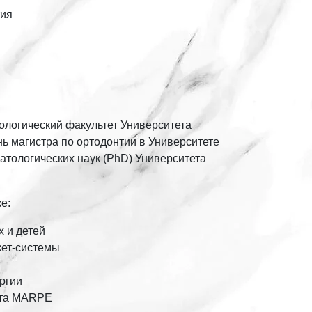
тия
тологический факультет Университета
нь магистра по ортодонтии в Университете
атологических наук (PhD) Университета
е:
 и детей
кет-системы
ргии
ата MARPE