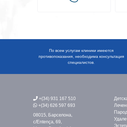
По всем услугам клиники имеются
противопоказания, необходима консультация
специалистов.
+(34) 931 167 510
Детск
+(34) 626 597 693
Лечен
Парод
08015, Барселона,
Удале
c/Entença, 69,
Эстет