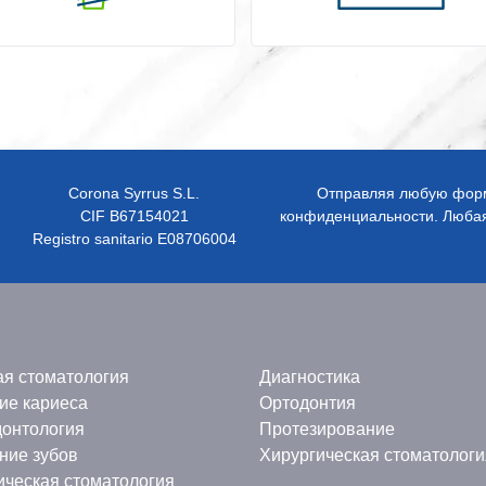
Corona Syrrus S.L.
Отправляя любую форму
CIF B67154021
конфиденциальности. Любая
Registro sanitario E08706004
ая стоматология
Диагностика
ие кариеса
Ортодонтия
онтология
Протезирование
ние зубов
Хирургическая стоматологи
ическая стоматология