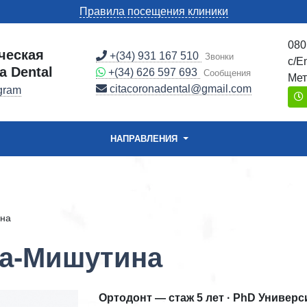
Правила посещения клиники
080
ческая
+(34) 931 167 510
Звонки
c/E
a Dental
+(34) 626 597 693
Сообщения
Мет
citacoronadental@gmail.com
gram
НАПРАВЛЕНИЯ
ина
ва-Мишутина
Ортодонт — стаж 5 лет · PhD Универ