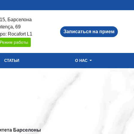
15, Барселона
ntença, 69
Записаться на прием
ро: Rocafort L1
Режим работы
СТАТЬИ
О НАС
ситета Барселоны