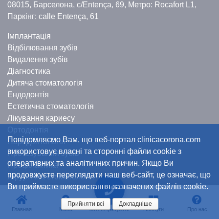
08015, Барселона,
c/Entença, 69,
Метро: Rocafort L1,
Паркінг: calle Entença, 61
Імплантація
Відбілювання зубів
Видалення зубів
Діагностика
Дитяча стоматологія
Ендодонтія
Естетична стоматологія
Лікування кариесу
Ортодонтія
Повідомляємо Вам, що веб-портал clinicacorona.com
Пародонтологія
використовує власні та сторонні файли cookie з
Протезування зубів
оперативних та аналітичних причин. Якщо Ви
Профілактика
продовжуєте переглядати наш веб-сайт, це означає, що
Хірургічна стоматологія
Ви приймаєте використання зазначених файлів cookie.
Прийняти всі
Докладніше
Главная
Мапа
Послуги
Про нас
Зателефонувати