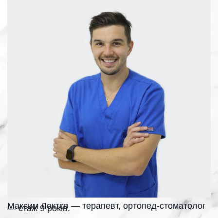
Максим Локтєв — терапевт, ортопед-стоматолог
— стаж 9 років.