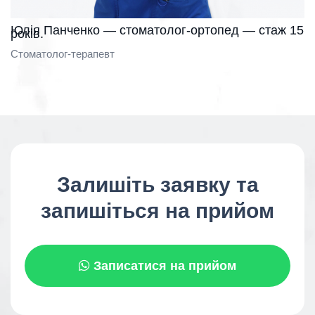
Юлія Панченко — стоматолог-ортопед — стаж 15
років.
Стоматолог-терапевт
Залишіть заявку та
запишіться на прийом
Записатися на прийом