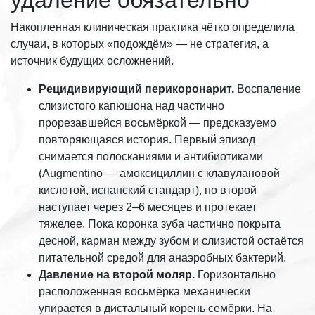
удаление обязательно
Накопленная клиническая практика чётко определила
случаи, в которых «подождём» — не стратегия, а
источник будущих осложнений.
Рецидивирующий перикоронарит.
Воспаление
слизистого капюшона над частично
прорезавшейся восьмёркой — предсказуемо
повторяющаяся история. Первый эпизод
снимается полосканиями и антибиотиками
(Augmentino — амоксициллин с клавулановой
кислотой, испанский стандарт), но второй
наступает через 2–6 месяцев и протекает
тяжелее. Пока коронка зуба частично покрыта
десной, карман между зубом и слизистой остаётся
питательной средой для анаэробных бактерий.
Давление на второй моляр.
Горизонтально
расположенная восьмёрка механически
упирается в дистальный корень семёрки. На