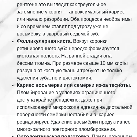
рентгене это выглядит как треугольное
затемнение у корня — апроксимальный кариес
или начало резорбции. Оба процесса необратимы
и со временем ставят под угрозу уже не
восьмёрку, а здоровый седьмой зуб.
Фолликулярная киста.
Вокруг коронки
ретинированного зуба нередко формируется
кистозная полость. На ранней стадии она
бессимптомна. При размере свыше 10 мм кисты
разрушают костную ткань и требуют не только
удаления зуба, но и цистэктомии.
Кариес восьмёрки или семёрки из-за тесноты.
Пломбирование в условиях ограниченного
доступа крайне ненадёжно: даже при
использовании микроскопа адгезия на дистальной
поверхности семёрки нестабильна, кариес
рецидивирует. Удаление восьмёрки продуктивнее
многократного повторного пломбирования.
Ортодонтическая подготовка.
При выраженном