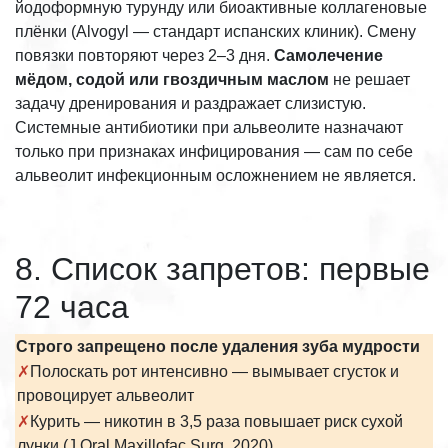
йодоформную турунду или биоактивные коллагеновые
плёнки (Alvogyl — стандарт испанских клиник). Смену
повязки повторяют через 2–3 дня.
Самолечение
мёдом, содой или гвоздичным маслом
не решает
задачу дренирования и раздражает слизистую.
Системные антибиотики при альвеолите назначают
только при признаках инфицирования — сам по себе
альвеолит инфекционным осложнением не является.
8. Список запретов: первые
72 часа
Строго запрещено после удаления зуба мудрости
✗
Полоскать рот интенсивно — вымывает сгусток и
провоцирует альвеолит
✗
Курить — никотин в 3,5 раза повышает риск сухой
лунки (J Oral Maxillofac Surg, 2020)