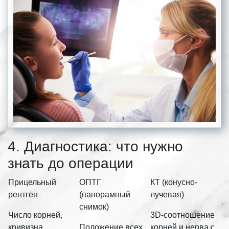
4. Диагностика: что нужно
знать до операции
Прицельный
ОПТГ
КТ (конусно-
рентген
(панорамный
лучевая)
снимок)
Число корней,
3D-соотношение
кривизна,
Положение всех
корней и нерва с