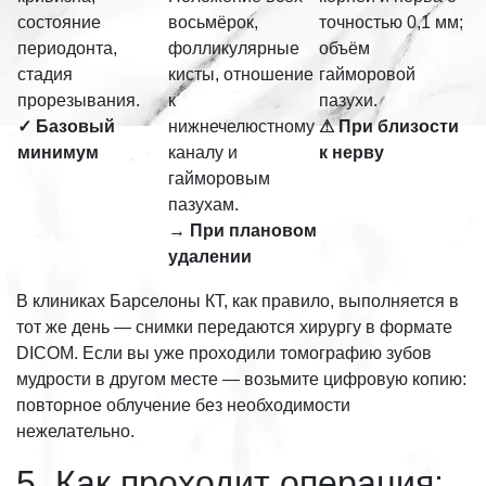
состояние
восьмёрок,
точностью 0,1 мм;
периодонта,
фолликулярные
объём
стадия
кисты, отношение
гайморовой
прорезывания.
к
пазухи.
✓ Базовый
нижнечелюстному
⚠ При близости
минимум
каналу и
к нерву
гайморовым
пазухам.
→ При плановом
удалении
В клиниках Барселоны КТ, как правило, выполняется в
тот же день — снимки передаются хирургу в формате
DICOM. Если вы уже проходили томографию зубов
мудрости в другом месте — возьмите цифровую копию:
повторное облучение без необходимости
нежелательно.
5. Как проходит операция: