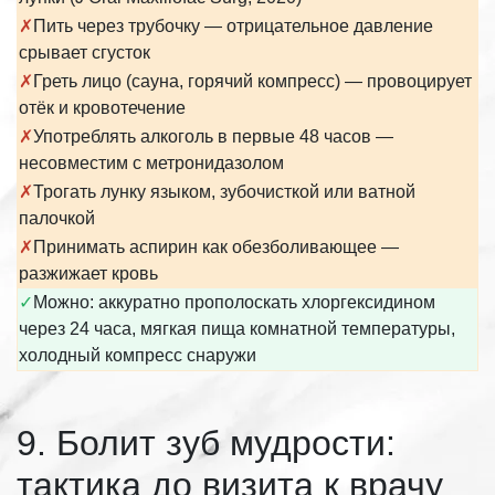
✗
Пить через трубочку — отрицательное давление
срывает сгусток
✗
Греть лицо (сауна, горячий компресс) — провоцирует
отёк и кровотечение
✗
Употреблять алкоголь в первые 48 часов —
несовместим с метронидазолом
✗
Трогать лунку языком, зубочисткой или ватной
палочкой
✗
Принимать аспирин как обезболивающее —
разжижает кровь
✓
Можно: аккуратно прополоскать хлоргексидином
через 24 часа, мягкая пища комнатной температуры,
холодный компресс снаружи
9. Болит зуб мудрости:
тактика до визита к врачу