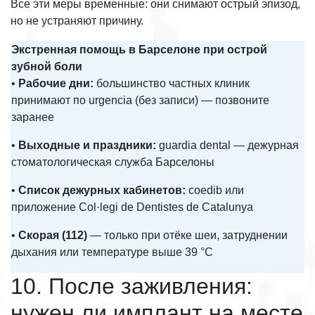
Все эти меры временные: они снимают острый эпизод,
но не устраняют причину.
Экстренная помощь в Барселоне при острой
зубной боли
•
Рабочие дни:
большинство частных клиник
принимают по urgencia (без записи) — позвоните
заранее
•
Выходные и праздники:
guardia dental — дежурная
стоматологическая служба Барселоны
•
Список дежурных кабинетов:
coedib или
приложение Col·legi de Dentistes de Catalunya
•
Скорая (112)
— только при отёке шеи, затруднении
дыхания или температуре выше 39 °С
10. После заживления:
нужен ли имплант на месте