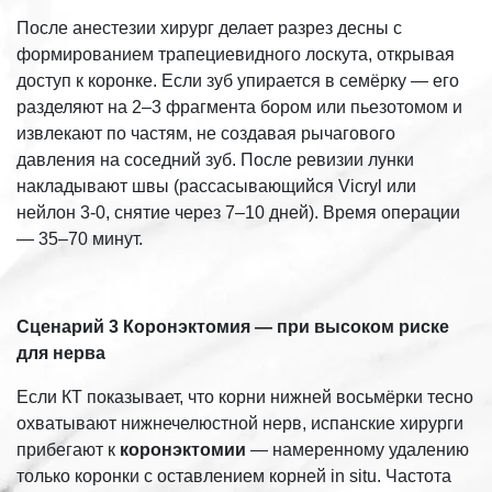
После анестезии хирург делает разрез десны с
формированием трапециевидного лоскута, открывая
доступ к коронке. Если зуб упирается в семёрку — его
разделяют на 2–3 фрагмента бором или пьезотомом и
извлекают по частям, не создавая рычагового
давления на соседний зуб. После ревизии лунки
накладывают швы (рассасывающийся Vicryl или
нейлон 3-0, снятие через 7–10 дней). Время операции
— 35–70 минут.
Сценарий 3
Коронэктомия — при высоком риске
для нерва
Если КТ показывает, что корни нижней восьмёрки тесно
охватывают нижнечелюстной нерв, испанские хирурги
прибегают к
коронэктомии
— намеренному удалению
только коронки с оставлением корней in situ. Частота