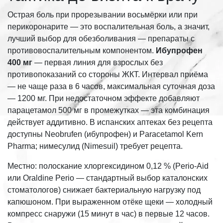
Острая боль при прорезывании восьмёрки или при
перикоронарите — это воспалительная боль, а значит,
лучший выбор для обезболивания — препараты с
противовоспалительным компонентом.
Ибупрофен
400 мг
— первая линия для взрослых без
противопоказаний со стороны ЖКТ. Интервал приёма
— не чаще раза в 6 часов, максимальная суточная доза
— 1200 мг. При недостаточном эффекте добавляют
парацетамол 500 мг в промежутках — эта комбинация
действует аддитивно. В испанских аптеках без рецепта
доступны Neobrufen (ибупрофен) и Paracetamol Kern
Pharma; нимесулид (Nimesuil) требует рецепта.
Местно: полоскание хлоргексидином 0,12 % (Perio-Aid
или Oraldine Perio — стандартный выбор каталонских
стоматологов) снижает бактериальную нагрузку под
капюшоном. При выраженном отёке щеки — холодный
компресс снаружи (15 минут в час) в первые 12 часов.