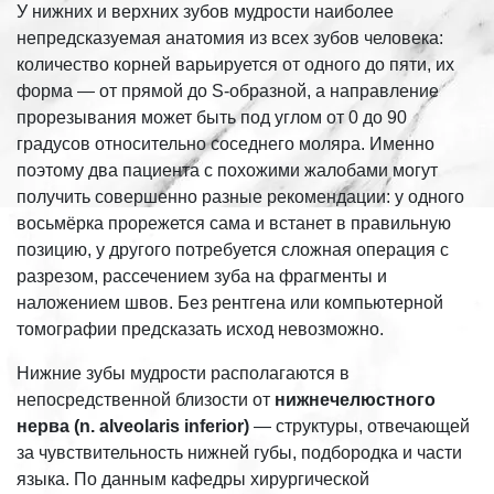
У нижних и верхних зубов мудрости наиболее
непредсказуемая анатомия из всех зубов человека:
количество корней варьируется от одного до пяти, их
форма — от прямой до S-образной, а направление
прорезывания может быть под углом от 0 до 90
градусов относительно соседнего моляра. Именно
поэтому два пациента с похожими жалобами могут
получить совершенно разные рекомендации: у одного
восьмёрка прорежется сама и встанет в правильную
позицию, у другого потребуется сложная операция с
разрезом, рассечением зуба на фрагменты и
наложением швов. Без рентгена или компьютерной
томографии предсказать исход невозможно.
Нижние зубы мудрости располагаются в
непосредственной близости от
нижнечелюстного
нерва (n. alveolaris inferior)
— структуры, отвечающей
за чувствительность нижней губы, подбородка и части
языка. По данным кафедры хирургической