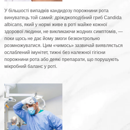
У більшості випадків кандидозу порожнини рота
винуватець той самий: дріжджоподібний гриб Candida
albicans, який у нормі живе в роті майже кожної
здорової людини, не викликаючи жодних симптомів, —
поки щось не дає йому змоги безконтрольно
розмножуватися. Цим «чимось» зазвичай виявляється
ослаблений імунітет, тижні без належної гігієни
порожнини рота або деякі препарати, що порушують
мікробний баланс у роті.